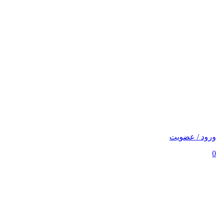
ورود / عضویت
0