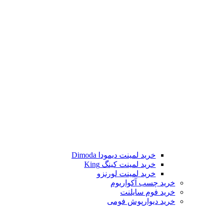
خرید لمینت دیمودا Dimoda
خرید لمینت کینگ King
خرید لمینت لورنزو
خرید چسب آکواریوم
خرید فوم سایلنت
خرید دیوارپوش فومی