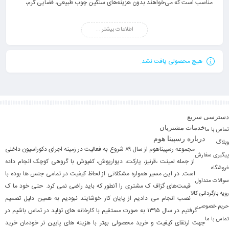
مناسب است که می‌خواهند بدون هزینه‌های سنگین چوب طبیعی، فضایی گرم،
شیک و چشم‌نواز ایجاد کنند. در رسپیناهوم می‌توانید انواع ترمووال روکش چوب را
اطلاعات بیشتر ...
با طرح‌ها، رنگ‌ها و ضخامت‌های متنوع انتخاب کنید و فضای خانه یا محل کارتان را
تنها در چند ساعت تغییر دهید.
ترمووال روکش چوب چیست؟
هیچ محصولی یافت نشد.
ترمووال روکش چوب از هسته PVC با یک لایه روکش طرح چوب ساخته می‌شود.
این لایه ظاهری کاملاً مشابه چوب طبیعی دارد، اما در مقایسه با آن مقاومت
بالاتری در برابر رطوبت، ضربه و تغییر شکل ارائه می‌دهد. همین ترکیب باعث
می‌شود ترمووال انتخابی ایده‌ال برای فضاهایی باشد که هم زیبایی و هم دوام
دسترسی سریع
اهمیت دارد.
خدمات مشتریان
تماس با ما
درباره رسپینا هوم
مزایا
وبلاگ
مجموعه رسپیناهوم از سال ۸۹ شروع به فعالیت در زمینه اجرای دکوراسیون داخلی
۱. نصب آسان و سریع
پیگیری سفارش
از جمله لمینت ،قرنیز، پارکت، دیوارپوش، کفپوش با گروهی کوچک انجام داده
ترمووال با اتصال کلیکی یا چسبی نصب می‌شود و شما می‌توانید بدون تخریب یا
فروشگاه
است. در این مسیر همواره مشکلاتی از لحاظ کیفیت در تمامی جنس ها بوده با
سوالات متداول
هزینه بالا، دیوارها را در کوتاه‌ترین زمان بازسازی کنید.
قیمت‌های گزاف ک مشتری را آنطور که باید راضی نمی کرد. حتی خود ما ک
رویه بازگردانی کالا
۲. مقاومت بالا در برابر رطوبت
نصب انجام می دادیم از پایان کار خوشایند نبودیم به همین دلیل تصمیم
حریم خصوصی
برخلاف ام‌دی‌اف یا چوب طبیعی، ترمووال روکش چوب در برابر رطوبت عملکرد بسیار
گرفتیم در سال ۱۳۹۵ به صورت مستقیم با کارخانه های تولید در تماس باشیم در
تماس با ما
جهت ارتقای کیفیت و خرید محصولی بهتر با هزینه های پایین تر خودمان خرید
خوبی دارد و دچار بادکردگی یا کپک‌زدگی نمی‌شود. این ویژگی آن را برای آشپزخانه،