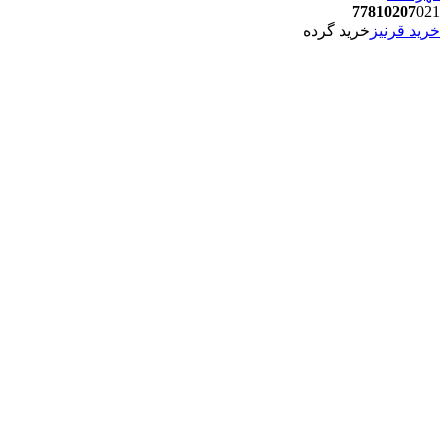
77810207
021
خرید قرنیز
خرید گرده