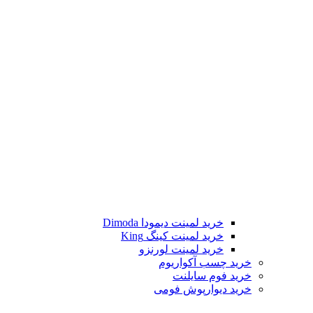
خرید لمینت دیمودا Dimoda
خرید لمینت کینگ King
خرید لمینت لورنزو
خرید چسب آکواریوم
خرید فوم سایلنت
خرید دیوارپوش فومی