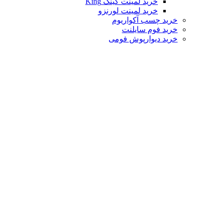
خرید لمینت کینگ King
خرید لمینت لورنزو
خرید چسب آکواریوم
خرید فوم سایلنت
خرید دیوارپوش فومی