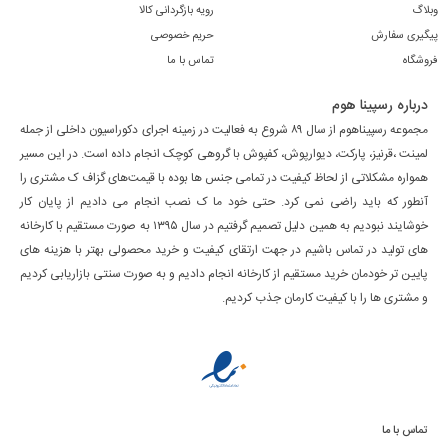
وبلاگ
رویه بازگردانی کالا
4. دوام و عملکرد در محیط‌های مختلف
پیگیری سفارش
حریم خصوصی
لمینت لورنزو برای فضاهای متنوعی مناسب است، از جمله:
فروشگاه
تماس با ما
اتاق خواب و نشیمن
سالن پذیرایی
درباره رسپینا هوم
محیط‌های اداری و تجاری با تردد متوسط
مجموعه رسپیناهوم از سال ۸۹ شروع به فعالیت در زمینه اجرای دکوراسیون داخلی از جمله
لمینت ،قرنیز، پارکت، دیوارپوش، کفپوش با گروهی کوچک انجام داده است. در این مسیر
اتاق کودک و فضاهای نوسازی
همواره مشکلاتی از لحاظ کیفیت در تمامی جنس ها بوده با قیمت‌های گزاف ک مشتری را
کیفیت لایه‌های محافظ، مقاومت خوبی در برابر رطوبت روزمره ایجاد می‌کند و
آنطور که باید راضی نمی کرد. حتی خود ما ک نصب انجام می دادیم از پایان کار
نگهداری را آسان‌تر می‌سازد.
خوشایند نبودیم به همین دلیل تصمیم گرفتیم در سال ۱۳۹۵ به صورت مستقیم با کارخانه
5. مزایای اقتصادی لمینت لورنزو
های تولید در تماس باشیم در جهت ارتقای کیفیت و خرید محصولی بهتر با هزینه های
این برند با وجود کیفیت بالا، قیمت مناسبی ارائه می‌دهد. این نسبت قیمت به
پایین تر خودمان خرید مستقیم از کارخانه انجام دادیم و به صورت سنتی بازاریابی کردیم
کارایی، لورنزو را برای پروژه‌های کوچک و بزرگ به گزینه‌ای مقرون‌به‌صرفه تبدیل
و مشتری ها را با کیفیت کارمان جذب کردیم.
کرده است. همچنین هزینه نگهداری پایین، ارزش خرید را افزایش می‌دهد.
6. خرید لمینت لورنزو از رسپیناهوم
رسپیناهوم مجموعه‌ای کامل از مدل‌های لمینت Lorenzo را با
قیمت رقابتی، کیفیت
تضمین‌شده و ارسال سراسری
ارائه می‌کند. امکان دریافت مشاوره تخصصی و
انتخاب طرح هماهنگ با دکوراسیون، روند خرید را ساده و دقیق می‌کند.
تماس با ما