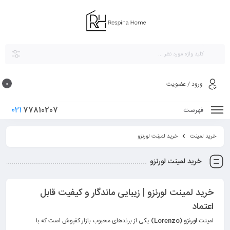
ورود / عضویت
0
021
77810207
فهرست
خرید لمینت
خرید لمینت لورنزو
خرید لمینت لورنزو
خرید لمینت لورنزو | زیبایی ماندگار و کیفیت قابل
اعتماد
لمینت
لورنزو (Lorenzo)
یکی از برندهای محبوب بازار کفپوش است که با