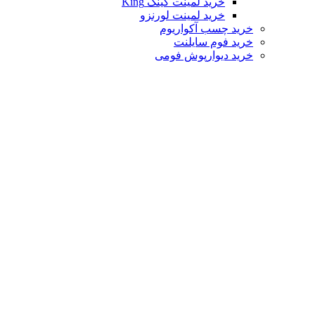
خرید لمینت کینگ King
خرید لمینت لورنزو
خرید چسب آکواریوم
خرید فوم سایلنت
خرید دیوارپوش فومی