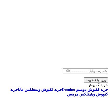
خرید کفپوش
خرید کفپوش دومینو Domino
خرید کفپوش وینیفلکس مایا
خرید
کفپوش وینیفلکس هرمس