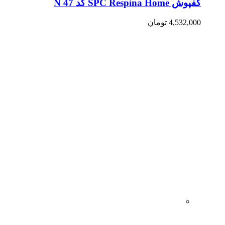
کفپوش SPC Respina Home کد N 47
4,532,000
تومان