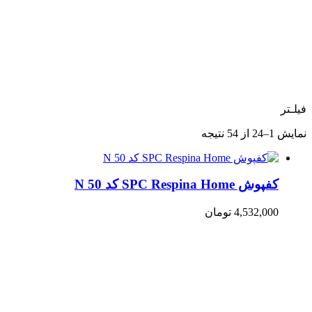
فیلـتر
مرتب‌سازی
نمایش 1–24 از 54 نتیجه
بر
اساس
جدیدترین
کفپوش SPC Respina Home کد N 50
4,532,000
تومان