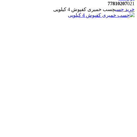
77810207
021
خرید چسب
چسب خمیری کفپوش 4 کیلویی