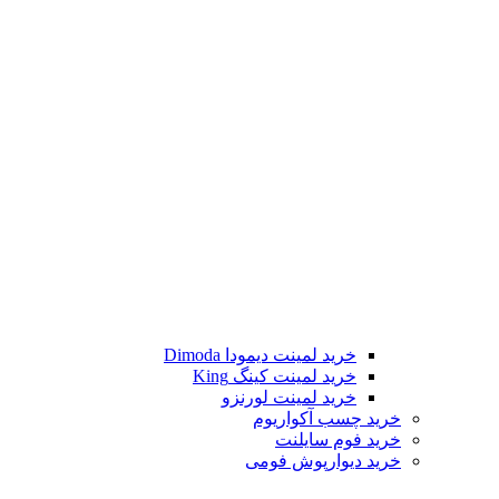
خرید لمینت دیمودا Dimoda
خرید لمینت کینگ King
خرید لمینت لورنزو
خرید چسب آکواریوم
خرید فوم سایلنت
خرید دیوارپوش فومی