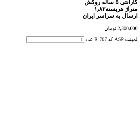
گارانتی ۵ ساله روکش
متراژ هربسته۱٫۸۳
ارسال به سراسر ایران
2,300,000
تومان
لمینت ASP کد R-707 عدد