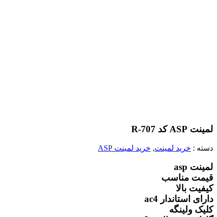
لمینت ASP کد R-707
دسته :
خرید لمینت
,
خرید لمینت ASP
لمینت asp
قیمت مناسب
کیفیت بالا
دارای استاندار ac4
کلیک ولینگه