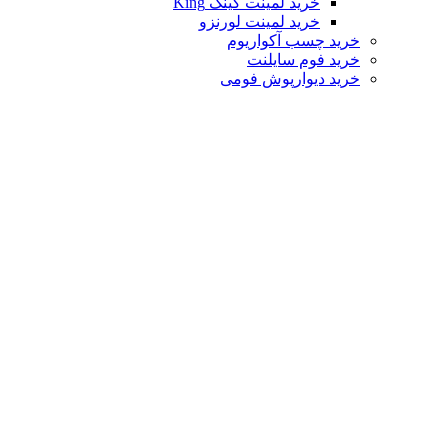
خرید لمینت کینگ King
خرید لمینت لورنزو
خرید چسب آکواریوم
خرید فوم سایلنت
خرید دیوارپوش فومی