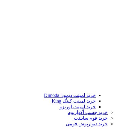
خرید لمینت دیمودا Dimoda
خرید لمینت کینگ King
خرید لمینت لورنزو
خرید چسب آکواریوم
خرید فوم سایلنت
خرید دیوارپوش فومی