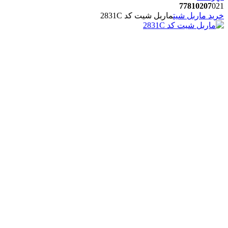
77810207
021
خرید ماربل شیت
ماربل شیت کد 2831C