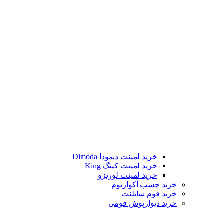
خرید لمینت دیمودا Dimoda
خرید لمینت کینگ King
خرید لمینت لورنزو
خرید چسب آکواریوم
خرید فوم سایلنت
خرید دیوارپوش فومی