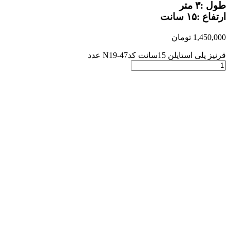
طول :۳ متر
ارتفاع :۱۵ سانت
1,450,000
تومان
قرنیز پلی استایلن 15سانت کدN19-47 عدد