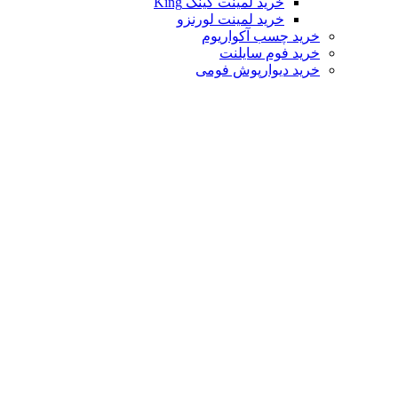
خرید لمینت کینگ King
خرید لمینت لورنزو
خرید چسب آکواریوم
خرید فوم سایلنت
خرید دیوارپوش فومی