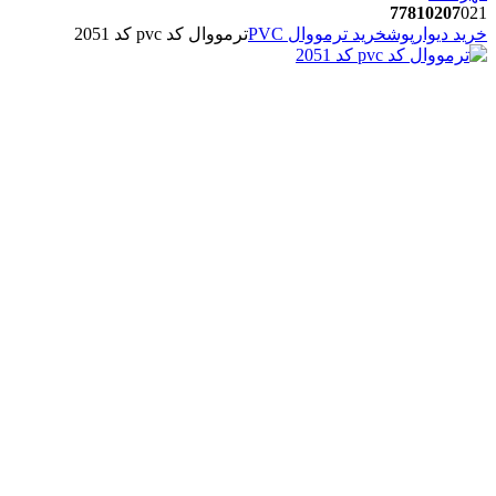
77810207
021
خرید دیوارپوش
خرید ترمووال PVC
ترمووال کد pvc کد 2051