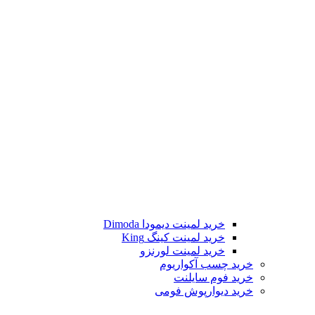
خرید لمینت دیمودا Dimoda
خرید لمینت کینگ King
خرید لمینت لورنزو
خرید چسب آکواریوم
خرید فوم سایلنت
خرید دیوارپوش فومی