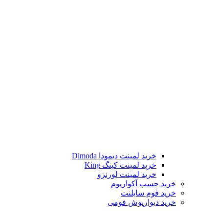
خرید لمینت دیمودا Dimoda
خرید لمینت کینگ King
خرید لمینت لورنزو
خرید چسب آکواریوم
خرید فوم سایلنت
خرید دیوارپوش فومی