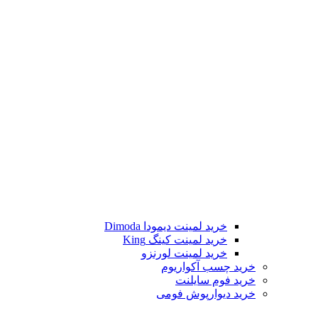
خرید لمینت دیمودا Dimoda
خرید لمینت کینگ King
خرید لمینت لورنزو
خرید چسب آکواریوم
خرید فوم سایلنت
خرید دیوارپوش فومی