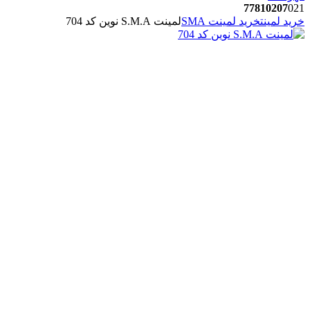
77810207
021
خرید لمینت
خرید لمینت SMA
لمینت S.M.A نوین کد 704