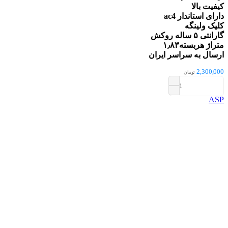
کیفیت بالا
دارای استاندار ac4
کلیک ولینگه
گارانتی ۵ ساله روکش
متراژ هربسته۱٫۸۳
ارسال به سراسر ایران
2,300,000
تومان
لمینت
افزودن به سبد خرید
ASP
کد
ASP
R-
1016
عدد