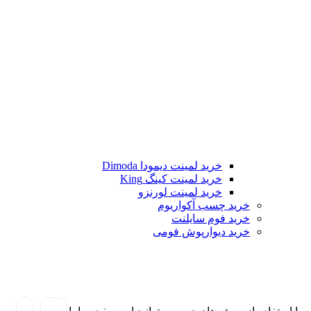
خرید لمینت دیمودا Dimoda
خرید لمینت کینگ King
خرید لمینت لورنزو
خرید چسب آکواریوم
خرید فوم سایلنت
خرید دیوارپوش فومی