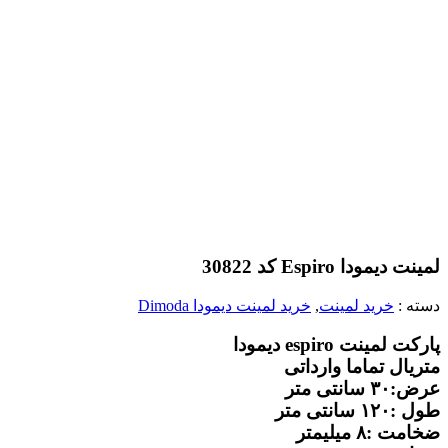
لمینت دیمودا Espiro کد 30822
دسته :
خرید لمینت
,
خرید لمینت دیمودا Dimoda
پارکت لمینت espiro دیمودا
متریال تماما وارداتی
عرض:۳۰ سانتی متر
طول :۱۲۰ سانتی متر
ضخامت :۸ میلیمتر