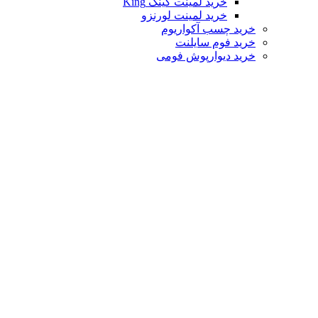
خرید لمینت کینگ King
خرید لمینت لورنزو
خرید چسب آکواریوم
خرید فوم سایلنت
خرید دیوارپوش فومی