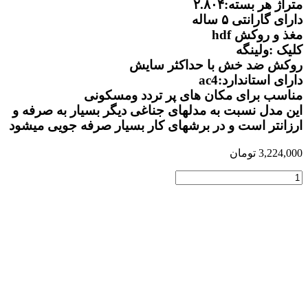
متراژ هر بسته:۲.۸۰۴
دارای گارانتی ۵ ساله
مغذ و روکش hdf
کلیک :ولینگه
روکش ضد خش با حداکثر سایش
دارای استاندارد:ac4
مناسب برای مکان های پر تردد ومسکونی
این مدل نسبت به مدلهای جناغی دیگر بسیار به صرفه و
ارزانتر است و در برشهای کار بسیار صرفه جویی میشود
3,224,000
تومان
لمینت
دیمودا
Espiro
کد
30822
عدد