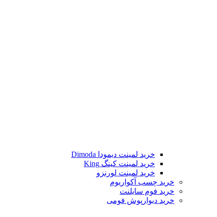
خرید لمینت دیمودا Dimoda
خرید لمینت کینگ King
خرید لمینت لورنزو
خرید چسب آکواریوم
خرید فوم سایلنت
خرید دیوارپوش فومی