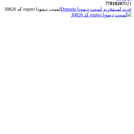
77810207
021
خرید لمینت
خرید لمینت دیمودا Dimoda
لمینت دیمودا espiro کد 30826