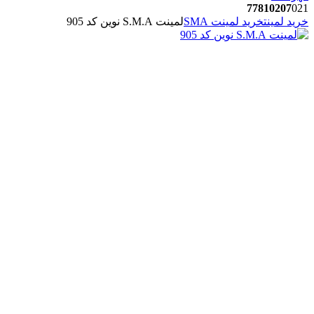
77810207
021
خرید لمینت
خرید لمینت SMA
لمینت S.M.A نوین کد 905