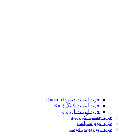
خرید لمینت دیمودا Dimoda
خرید لمینت کینگ King
خرید لمینت لورنزو
خرید چسب آکواریوم
خرید فوم سایلنت
خرید دیوارپوش فومی