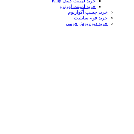
خرید لمینت کینگ King
خرید لمینت لورنزو
خرید چسب آکواریوم
خرید فوم سایلنت
خرید دیوارپوش فومی