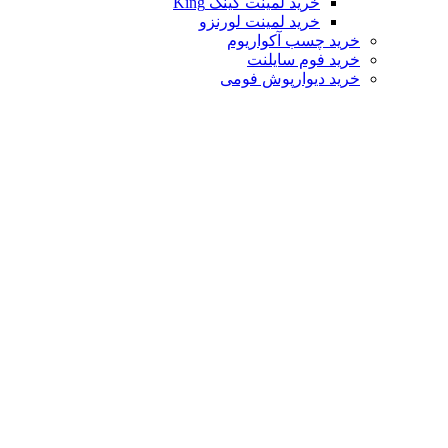
خرید لمینت کینگ King
خرید لمینت لورنزو
خرید چسب آکواریوم
خرید فوم سایلنت
خرید دیوارپوش فومی