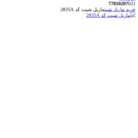
77810207
021
خرید ماربل شیت
ماربل شیت کد 2835A