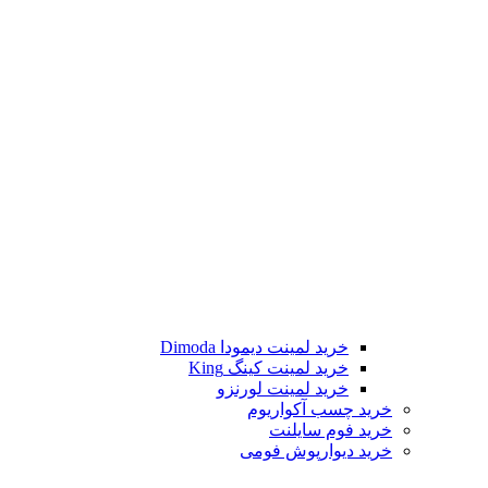
خرید لمینت دیمودا Dimoda
خرید لمینت کینگ King
خرید لمینت لورنزو
خرید چسب آکواریوم
خرید فوم سایلنت
خرید دیوارپوش فومی