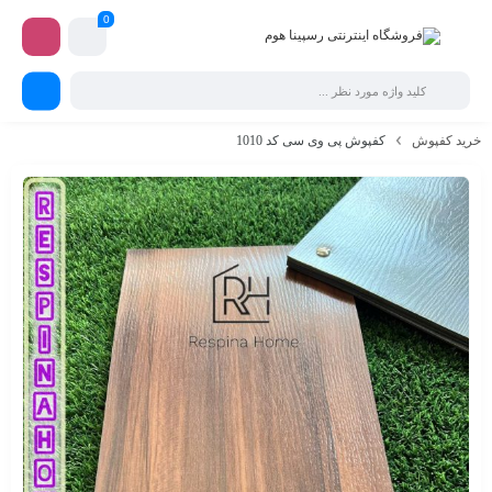
0
خرید کفپوش
کفپوش پی وی سی کد 1010