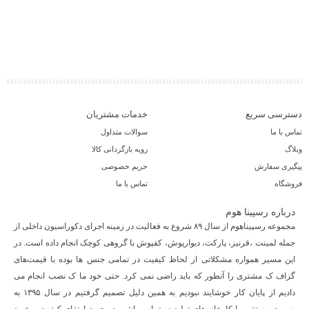
دسترسی سریع
خدمات مشتریان
تماس با ما
سوالات متداول
وبلاگ
رویه بازگردانی کالا
پیگیری سفارش
حریم خصوصی
فروشگاه
تماس با ما
درباره رسپینا هوم
مجموعه رسپیناهوم از سال ۸۹ شروع به فعالیت در زمینه اجرای دکوراسیون داخلی از
جمله لمینت ،قرنیز، پارکت، دیوارپوش، کفپوش با گروهی کوچک انجام داده است. در
این مسیر همواره مشکلاتی از لحاظ کیفیت در تمامی جنس ها بوده با قیمت‌های
گزاف ک مشتری را آنطور که باید راضی نمی کرد. حتی خود ما ک نصب انجام می
دادیم از پایان کار خوشایند نبودیم به همین دلیل تصمیم گرفتیم در سال ۱۳۹۵ به