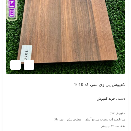
کفپوش پی وی سی کد 1010
دسته :
خرید کفپوش
کفپوش pvc
مزایا:ضد آب ،نصب سریع آسان ،انعطاف پذیر ،عمر بالا
ضخامت :۲ میلیمتر