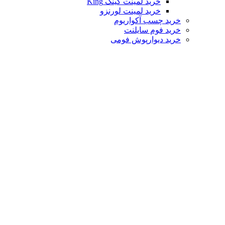
خرید لمینت کینگ King
خرید لمینت لورنزو
خرید چسب آکواریوم
خرید فوم سایلنت
خرید دیوارپوش فومی