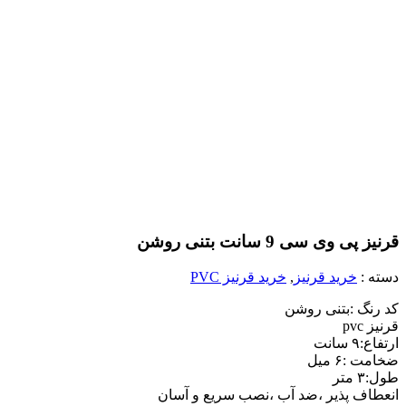
قرنیز پی وی سی 9 سانت بتنی روشن
دسته :
خرید قرنیز
,
خرید قرنیز PVC
کد رنگ :بتنی روشن
قرنیز pvc
ارتفاع:۹ سانت
ضخامت :۶ میل
طول:۳ متر
انعطاف پذیر ،ضد آب ،نصب سریع و آسان