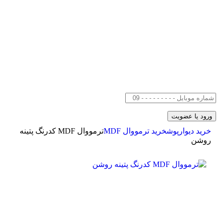
خرید دیوارپوش
خرید ترمووال MDF
ترمووال MDF کدرنگ پتینه
روشن