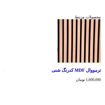
محصولات مرتبط
ترمووال MDF کدرنگ شنی
ترمووال 
1,600,000
تومان
000