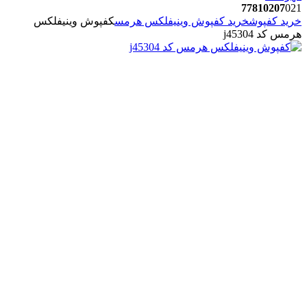
77810207
021
خرید کفپوش
خرید کفپوش وینیفلکس هرمس
کفپوش وینیفلکس
هرمس کد j45304