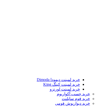
خرید لمینت دیمودا Dimoda
خرید لمینت کینگ King
خرید لمینت لورنزو
خرید چسب آکواریوم
خرید فوم سایلنت
خرید دیوارپوش فومی