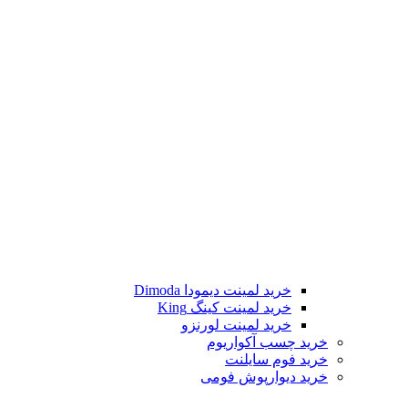
خرید لمینت دیمودا Dimoda
خرید لمینت کینگ King
خرید لمینت لورنزو
خرید چسب آکواریوم
خرید فوم سایلنت
خرید دیوارپوش فومی