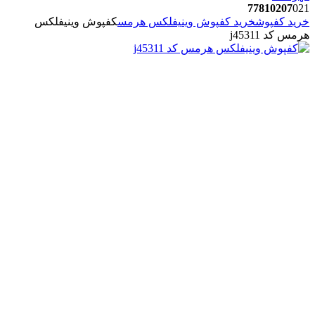
77810207
021
خرید کفپوش
خرید کفپوش وینیفلکس هرمس
کفپوش وینیفلکس
هرمس کد j45311