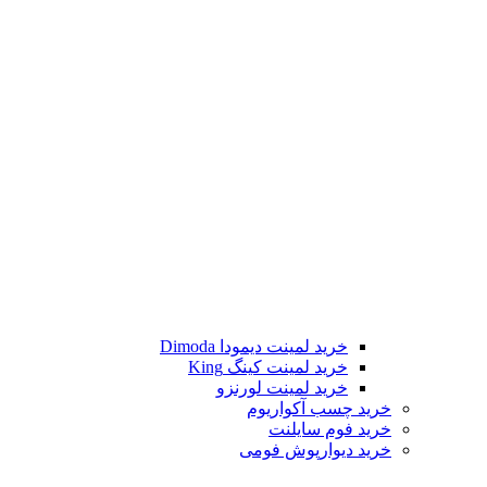
خرید لمینت دیمودا Dimoda
خرید لمینت کینگ King
خرید لمینت لورنزو
خرید چسب آکواریوم
خرید فوم سایلنت
خرید دیوارپوش فومی