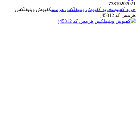
77810207
021
خرید کفپوش
خرید کفپوش وینیفلکس هرمس
کفپوش وینیفلکس
هرمس کد j45312