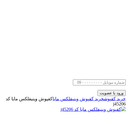
خرید کفپوش
خرید کفپوش وینیفلکس مایا
کفپوش وینیفلکس مایا کد
j45206