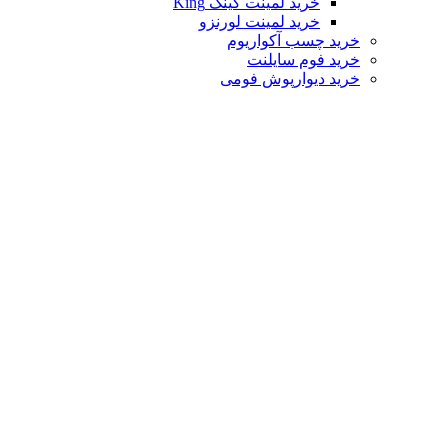
خرید لمینت کینگ King
خرید لمینت لورنزو
خرید چسب آکواریوم
خرید فوم سایلنت
خرید دیوارپوش فومی