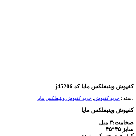
کفپوش وینیفلکس مایا کد j45206
دسته :
خرید کفپوش
,
خرید کفپوش وینیفلکس مایا
کفپوش وینیفلکس مایا
ضخامت:۳ میل
سایز ۴۵*۴۵
کیفیت درجه یک پرتردد