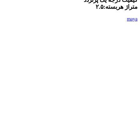
متراژ هربسته:۲.۵
maya