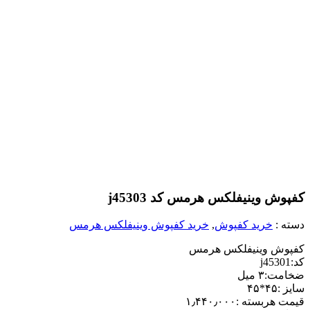
کفپوش وینیفلکس هرمس کد j45303
دسته :
خرید کفپوش
,
خرید کفپوش وینیفلکس هرمس
کفپوش وینیفلکس هرمس
کد:j45301
ضخامت:۳ میل
سایز :۴۵*۴۵
قیمت هربسته :۱٫۴۴۰٫۰۰۰