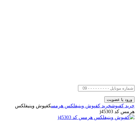
خرید کفپوش
خرید کفپوش وینیفلکس هرمس
کفپوش وینیفلکس
هرمس کد j45303