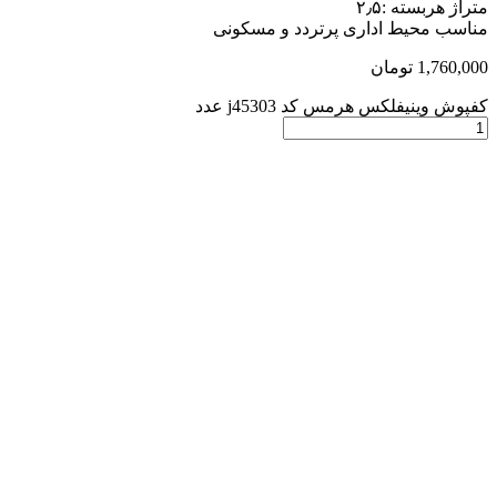
متراژ هربسته :۲٫۵
مناسب محیط اداری پرتردد و مسکونی
1,760,000
تومان
کفپوش وینیفلکس هرمس کد j45303 عدد