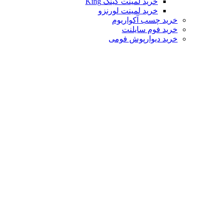
خرید لمینت کینگ King
خرید لمینت لورنزو
خرید چسب آکواریوم
خرید فوم سایلنت
خرید دیوارپوش فومی