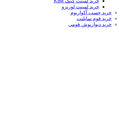
خرید لمینت کینگ King
خرید لمینت لورنزو
خرید چسب آکواریوم
خرید فوم سایلنت
خرید دیوارپوش فومی